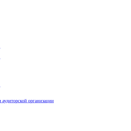
а
а
а
 аудиторской организации