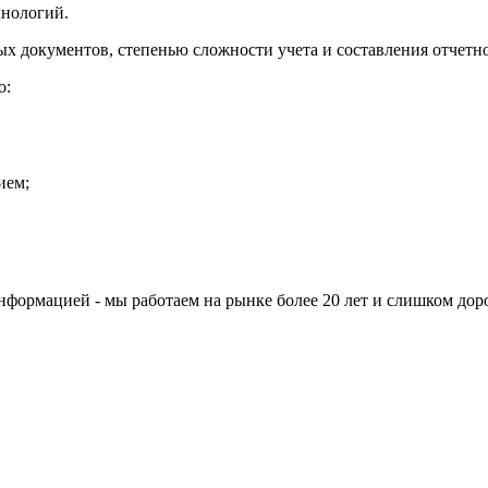
хнологий.
ых документов, степенью сложности учета и составления отчетн
о:
ием;
информацией - мы работаем на рынке более 20 лет и слишком д