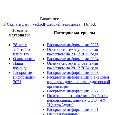
Вложения:
Сводная ведомость
[ ]
67 Kb
Похожие
Последние материалы
материалы
28 лет с
Раскрытие информации 2025
заботой о
Оценка системы управления
клиентах
качеством на 29.12.2025 года
О компании
Раскрытие информации 2024
Наша
Оценка системы управления
команда
качеством на 28.12.2024 года
Раскрытие
Раскрытие информации 2023
информации
Раскрытие информации о внешней
2021
проверке деятельности аудиторской
организации
Раскрытие информации 2022
Политика в отношении обработки
персональных данных ООО "АФ
"Центр-Аудит"
Раскрытие информации 2021
Индивидуальным